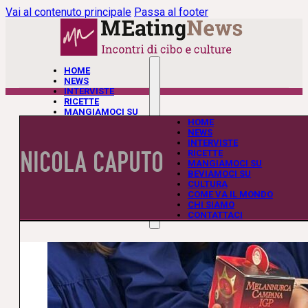
Vai al contenuto principale
Passa al footer
HOME
NEWS
INTERVISTE
RICETTE
MANGIAMOCI SU
BEVIAMOCI SU
HOME
CULTURA
NEWS
COME VA IL MONDO
INTERVISTE
NICOLA CAPUTO
CHI SIAMO
RICETTE
CONTATTACI
MANGIAMOCI SU
BEVIAMOCI SU
CULTURA
COME VA IL MONDO
CHI SIAMO
CONTATTACI