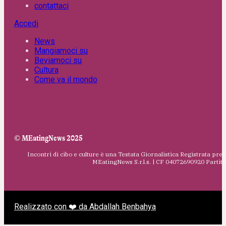
contattaci
Accedi
News
Mangiamoci su
Beviamoci su
Cultura
Come va il mondo
© MEatingNews 2025
Incontri di cibo e culture è una Testata Giornalistica Registrata pres
MEatingNews S.r.l.s. | CF 04072690920 Parti
Realizzato con ❤️ da Abdallah Benbahya