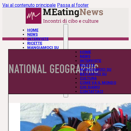
Vai al contenuto principale
Passa al footer
HOME
NEWS
INTERVISTE
RICETTE
MANGIAMOCI SU
BEVIAMOCI SU
HOME
CULTURA
NEWS
COME VA IL MONDO
INTERVISTE
NATIONAL GEOGRAPHIC
CHI SIAMO
RICETTE
CONTATTACI
MANGIAMOCI SU
BEVIAMOCI SU
CULTURA
COME VA IL MONDO
CHI SIAMO
CONTATTACI