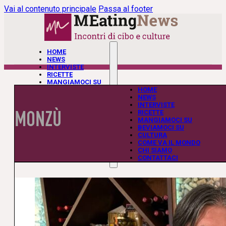
Vai al contenuto principale
Passa al footer
HOME
NEWS
INTERVISTE
RICETTE
MANGIAMOCI SU
BEVIAMOCI SU
HOME
CULTURA
NEWS
COME VA IL MONDO
INTERVISTE
MONZÙ
CHI SIAMO
RICETTE
CONTATTACI
MANGIAMOCI SU
BEVIAMOCI SU
CULTURA
COME VA IL MONDO
CHI SIAMO
CONTATTACI