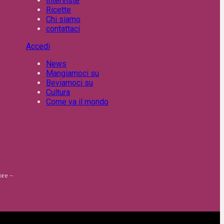
Interviste
Ricette
Chi siamo
contattaci
Accedi
News
Mangiamoci su
Beviamoci su
Cultura
Come va il mondo
ore –