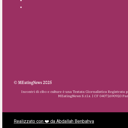
© MEatingNews 2025
Incontri di cibo e culture è una Testata Giornalistica Registrata 
MEatingNews S.r.l.s. | CF 04072690920 Pa
Realizzato con ❤️ da Abdallah Benbahya