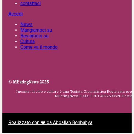
contattaci
Accedi
News
Mangiamoci su
Beviamoci su
Cultura
Come va il mondo
© MEatingNews 2025
Incontri di cibo e culture è una Testata Giornalistica Registrata pres
MEatingNews S.r.l.s. | CF 04072690920 Parti
Realizzato con ❤️ da Abdallah Benbahya