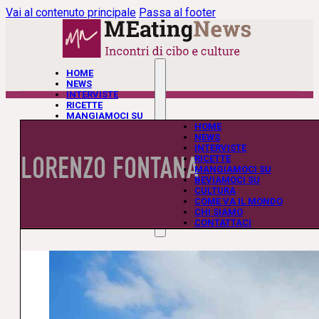
Vai al contenuto principale
Passa al footer
HOME
NEWS
INTERVISTE
RICETTE
MANGIAMOCI SU
BEVIAMOCI SU
HOME
CULTURA
NEWS
COME VA IL MONDO
INTERVISTE
LORENZO FONTANA
CHI SIAMO
RICETTE
CONTATTACI
MANGIAMOCI SU
BEVIAMOCI SU
CULTURA
COME VA IL MONDO
CHI SIAMO
CONTATTACI