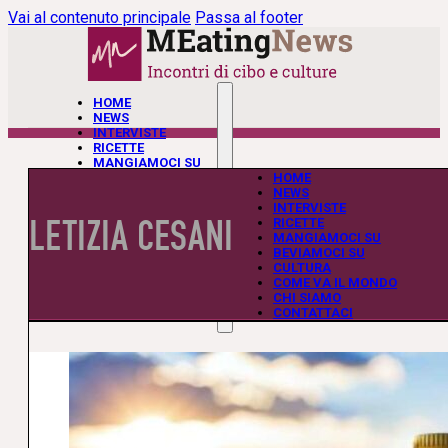
Vai al contenuto principale
Passa al footer
HOME
NEWS
INTERVISTE
RICETTE
MANGIAMOCI SU
BEVIAMOCI SU
HOME
CULTURA
NEWS
COME VA IL MONDO
INTERVISTE
LETIZIA CESANI
CHI SIAMO
RICETTE
CONTATTACI
MANGIAMOCI SU
BEVIAMOCI SU
CULTURA
COME VA IL MONDO
CHI SIAMO
CONTATTACI