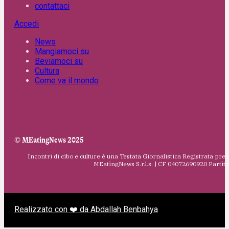
contattaci
Accedi
News
Mangiamoci su
Beviamoci su
Cultura
Come va il mondo
© MEatingNews 2025
Incontri di cibo e culture è una Testata Giornalistica Registrata pres
MEatingNews S.r.l.s. | CF 04072690920 Parti
Realizzato con ❤️ da Abdallah Benbahya