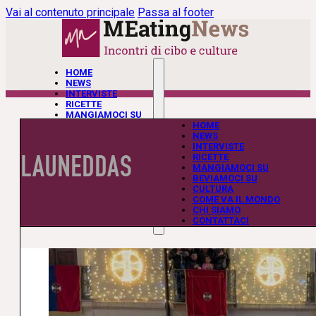
Vai al contenuto principale
Passa al footer
HOME
NEWS
INTERVISTE
RICETTE
MANGIAMOCI SU
BEVIAMOCI SU
HOME
CULTURA
NEWS
COME VA IL MONDO
INTERVISTE
LAUNEDDAS
CHI SIAMO
RICETTE
CONTATTACI
MANGIAMOCI SU
BEVIAMOCI SU
CULTURA
COME VA IL MONDO
CHI SIAMO
CONTATTACI