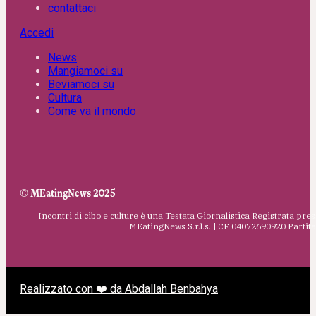
contattaci
Accedi
News
Mangiamoci su
Beviamoci su
Cultura
Come va il mondo
© MEatingNews 2025
Incontri di cibo e culture è una Testata Giornalistica Registrata pres
MEatingNews S.r.l.s. | CF 04072690920 Parti
Realizzato con ❤️ da Abdallah Benbahya