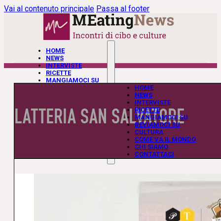
Vai al contenuto principale
Passa al footer
HOME
NEWS
INTERVISTE
RICETTE
MANGIAMOCI SU
BEVIAMOCI SU
HOME
CULTURA
NEWS
COME VA IL MONDO
INTERVISTE
LATTERIA SAN SALVATORE
CHI SIAMO
RICETTE
CONTATTACI
MANGIAMOCI SU
BEVIAMOCI SU
CULTURA
COME VA IL MONDO
CHI SIAMO
CONTATTACI