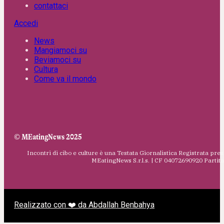
contattaci
Accedi
News
Mangiamoci su
Beviamoci su
Cultura
Come va il mondo
© MEatingNews 2025
Incontri di cibo e culture è una Testata Giornalistica Registrata pres
MEatingNews S.r.l.s. | CF 04072690920 Parti
Realizzato con ❤️ da Abdallah Benbahya