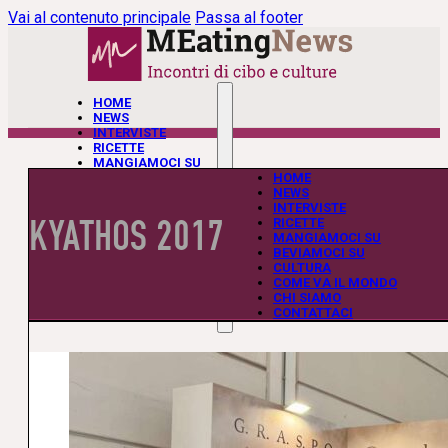
Vai al contenuto principale
Passa al footer
HOME
NEWS
INTERVISTE
RICETTE
MANGIAMOCI SU
BEVIAMOCI SU
HOME
CULTURA
NEWS
COME VA IL MONDO
INTERVISTE
KYATHOS 2017
CHI SIAMO
RICETTE
CONTATTACI
MANGIAMOCI SU
BEVIAMOCI SU
CULTURA
COME VA IL MONDO
CHI SIAMO
CONTATTACI