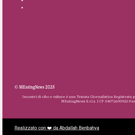
© MEatingNews 2025
Incontri di cibo e culture è una Testata Giornalistica Registrata 
MEatingNews S.r.l.s. | CF 04072690920 Pa
Realizzato con ❤️ da Abdallah Benbahya