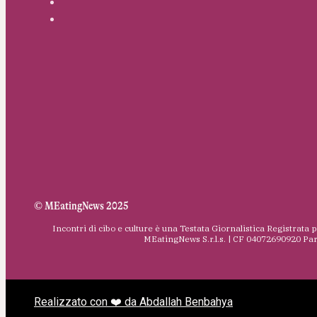
© MEatingNews 2025
Incontri di cibo e culture è una Testata Giornalistica Registrata 
MEatingNews S.r.l.s. | CF 04072690920 Pa
Realizzato con ❤️ da Abdallah Benbahya