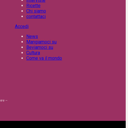
Interviste
Ricette
Chi siamo
contattaci
Accedi
News
Mangiamoci su
Beviamoci su
Cultura
Come va il mondo
ore –