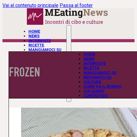
Vai al contenuto principale
Passa al footer
HOME
NEWS
INTERVISTE
RICETTE
MANGIAMOCI SU
BEVIAMOCI SU
HOME
CULTURA
NEWS
COME VA IL MONDO
INTERVISTE
FROZEN
CHI SIAMO
RICETTE
CONTATTACI
MANGIAMOCI SU
BEVIAMOCI SU
CULTURA
COME VA IL MONDO
CHI SIAMO
CONTATTACI