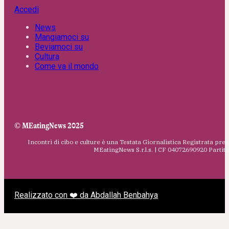
Accedi
News
Mangiamoci su
Beviamoci su
Cultura
Come va il mondo
© MEatingNews 2025
Incontri di cibo e culture è una Testata Giornalistica Registrata pres
MEatingNews S.r.l.s. | CF 04072690920 Parti
Realizzato con ❤️ da Abdallah Benbahya