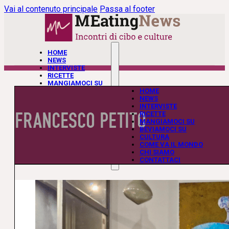
Vai al contenuto principale
Passa al footer
HOME
NEWS
INTERVISTE
RICETTE
MANGIAMOCI SU
BEVIAMOCI SU
HOME
CULTURA
NEWS
COME VA IL MONDO
INTERVISTE
FRANCESCO PETITO
CHI SIAMO
RICETTE
CONTATTACI
MANGIAMOCI SU
BEVIAMOCI SU
CULTURA
COME VA IL MONDO
CHI SIAMO
CONTATTACI