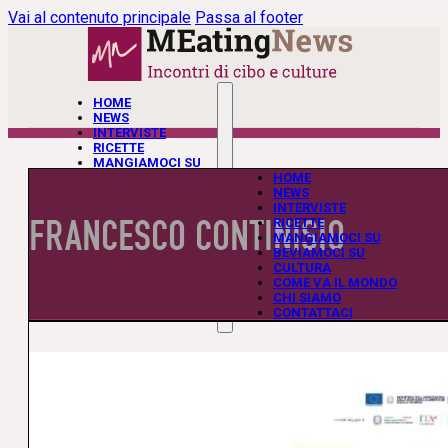
Vai al contenuto principale
Passa al footer
HOME
NEWS
INTERVISTE
RICETTE
MANGIAMOCI SU
BEVIAMOCI SU
HOME
CULTURA
NEWS
COME VA IL MONDO
INTERVISTE
FRANCESCO CONTINISIO
CHI SIAMO
RICETTE
CONTATTACI
MANGIAMOCI SU
BEVIAMOCI SU
CULTURA
COME VA IL MONDO
CHI SIAMO
CONTATTACI