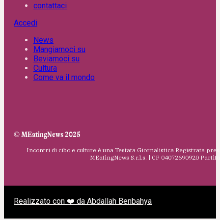
contattaci
Accedi
News
Mangiamoci su
Beviamoci su
Cultura
Come va il mondo
© MEatingNews 2025
Incontri di cibo e culture è una Testata Giornalistica Registrata pres
MEatingNews S.r.l.s. | CF 04072690920 Parti
Realizzato con ❤️ da Abdallah Benbahya