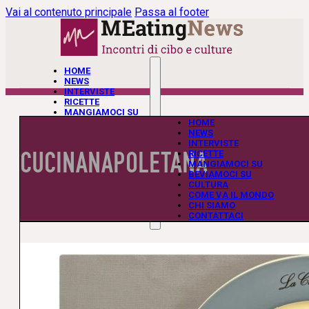
Vai al contenuto principale
Passa al footer
HOME
NEWS
INTERVISTE
RICETTE
MANGIAMOCI SU
BEVIAMOCI SU
HOME
CULTURA
NEWS
COME VA IL MONDO
INTERVISTE
CUCINANAPOLETANA
CHI SIAMO
RICETTE
CONTATTACI
MANGIAMOCI SU
BEVIAMOCI SU
CULTURA
COME VA IL MONDO
CHI SIAMO
CONTATTACI