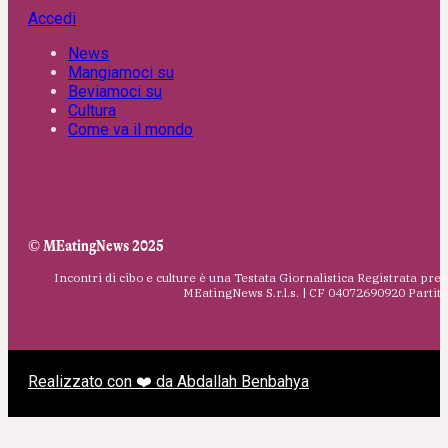
Accedi
News
Mangiamoci su
Beviamoci su
Cultura
Come va il mondo
© MEatingNews 2025
Incontri di cibo e culture è una Testata Giornalistica Registrata pres
MEatingNews S.r.l.s. | CF 04072690920 Parti
Realizzato con ❤️ da Abdallah Benbahya