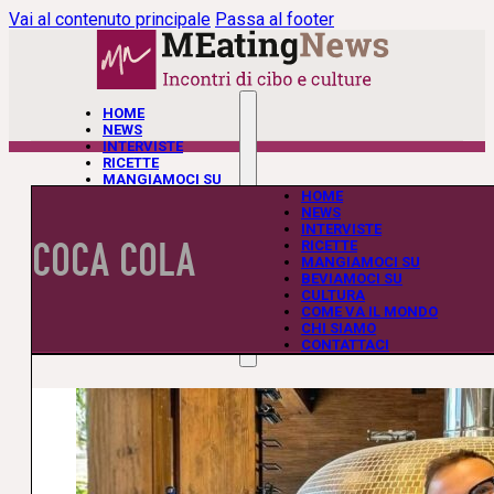
Vai al contenuto principale
Passa al footer
HOME
NEWS
INTERVISTE
RICETTE
MANGIAMOCI SU
BEVIAMOCI SU
HOME
CULTURA
NEWS
COME VA IL MONDO
INTERVISTE
COCA COLA
CHI SIAMO
RICETTE
CONTATTACI
MANGIAMOCI SU
BEVIAMOCI SU
CULTURA
COME VA IL MONDO
CHI SIAMO
CONTATTACI