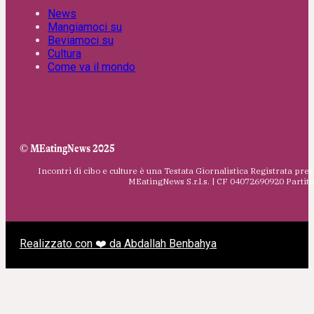
News
Mangiamoci su
Beviamoci su
Cultura
Come va il mondo
© MEatingNews 2025
Incontri di cibo e culture è una Testata Giornalistica Registrata pres
MEatingNews S.r.l.s. | CF 04072690920 Parti
Realizzato con ❤️ da Abdallah Benbahya