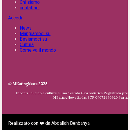
Chi siamo
contattaci
Accedi
News
Mangiamoci su
Beviamoci su
Cultura
Come va il mondo
© MEatingNews 2025
Incontri di cibo e culture è una Testata Giornalistica Registrata pres
MEatingNews S.r.l.s. | CF 04072690920 Parti
Realizzato con ❤️ da Abdallah Benbahya