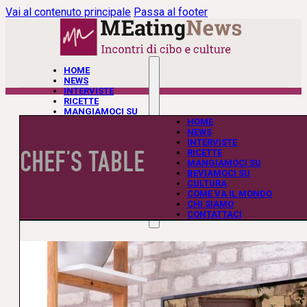
Vai al contenuto principale
Passa al footer
HOME
NEWS
INTERVISTE
RICETTE
MANGIAMOCI SU
BEVIAMOCI SU
HOME
CULTURA
NEWS
COME VA IL MONDO
INTERVISTE
CHEF’S TABLE
CHI SIAMO
RICETTE
CONTATTACI
MANGIAMOCI SU
BEVIAMOCI SU
CULTURA
COME VA IL MONDO
CHI SIAMO
CONTATTACI