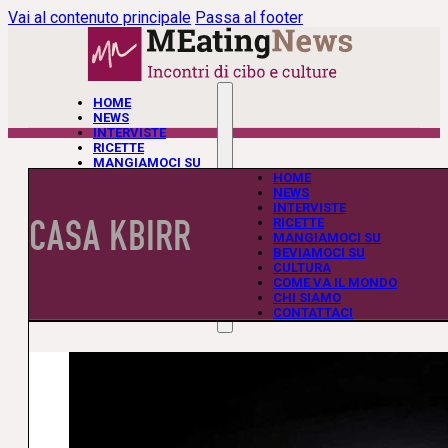
Vai al contenuto principale
Passa al footer
HOME
NEWS
INTERVISTE
RICETTE
MANGIAMOCI SU
BEVIAMOCI SU
HOME
CULTURA
NEWS
COME VA IL MONDO
INTERVISTE
CASA KBIRR
CHI SIAMO
RICETTE
CONTATTACI
MANGIAMOCI SU
BEVIAMOCI SU
CULTURA
COME VA IL MONDO
CHI SIAMO
CONTATTACI