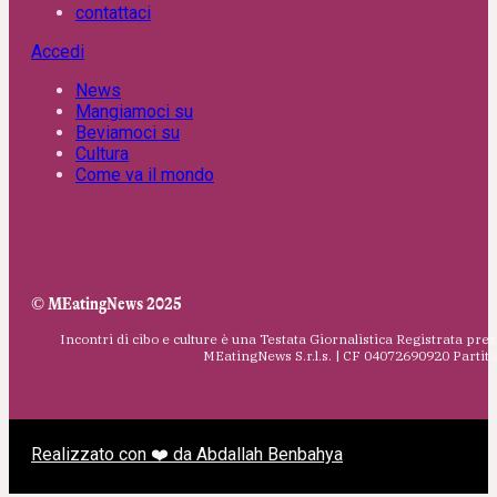
contattaci
Accedi
News
Mangiamoci su
Beviamoci su
Cultura
Come va il mondo
© MEatingNews 2025
Incontri di cibo e culture è una Testata Giornalistica Registrata pres
MEatingNews S.r.l.s. | CF 04072690920 Parti
Realizzato con ❤️ da Abdallah Benbahya