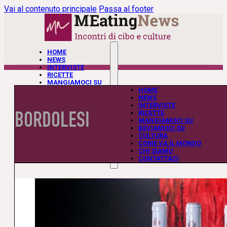
Vai al contenuto principale
Passa al footer
HOME
NEWS
INTERVISTE
RICETTE
MANGIAMOCI SU
BEVIAMOCI SU
HOME
CULTURA
NEWS
COME VA IL MONDO
INTERVISTE
BORDOLESI
CHI SIAMO
RICETTE
CONTATTACI
MANGIAMOCI SU
BEVIAMOCI SU
CULTURA
COME VA IL MONDO
CHI SIAMO
CONTATTACI