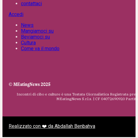
contattaci
Accedi
News
Mangiamoci su
Beviamoci su
Cultura
Come va il mondo
© MEatingNews 2025
Incontri di cibo e culture è una Testata Giornalistica Registrata pres
MEatingNews S.r.l.s. | CF 04072690920 Parti
Realizzato con ❤️ da Abdallah Benbahya