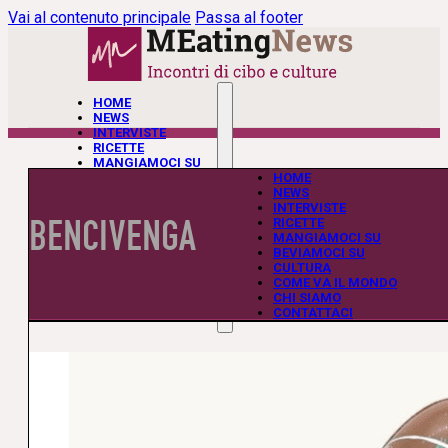
Vai al contenuto principale
Passa al footer
HOME
NEWS
INTERVISTE
RICETTE
MANGIAMOCI SU
BEVIAMOCI SU
HOME
CULTURA
NEWS
COME VA IL MONDO
INTERVISTE
BENCIVENGA
CHI SIAMO
RICETTE
CONTATTACI
MANGIAMOCI SU
BEVIAMOCI SU
CULTURA
COME VA IL MONDO
CHI SIAMO
CONTATTACI