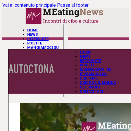
Vai al contenuto principale
Passa al footer
HOME
NEWS
INTERVISTE
RICETTE
MANGIAMOCI SU
BEVIAMOCI SU
HOME
CULTURA
NEWS
COME VA IL MONDO
INTERVISTE
AUTOCTONA
CHI SIAMO
RICETTE
CONTATTACI
MANGIAMOCI SU
BEVIAMOCI SU
CULTURA
COME VA IL MONDO
CHI SIAMO
CONTATTACI