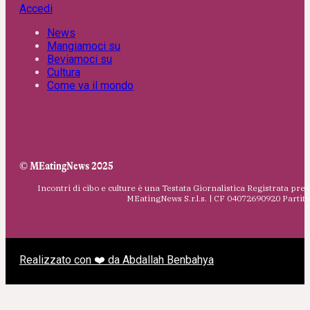
Accedi
News
Mangiamoci su
Beviamoci su
Cultura
Come va il mondo
© MEatingNews 2025
Incontri di cibo e culture è una Testata Giornalistica Registrata pres
MEatingNews S.r.l.s. | CF 04072690920 Parti
Realizzato con ❤️ da Abdallah Benbahya