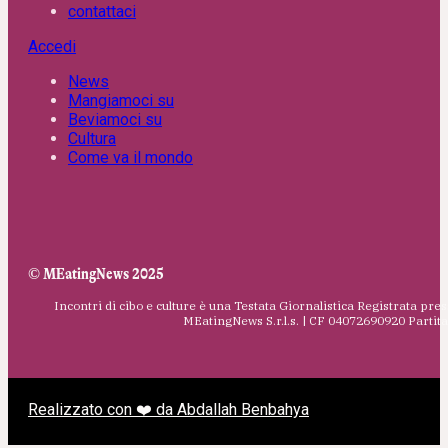
contattaci
Accedi
News
Mangiamoci su
Beviamoci su
Cultura
Come va il mondo
© MEatingNews 2025
Incontri di cibo e culture è una Testata Giornalistica Registrata pres
MEatingNews S.r.l.s. | CF 04072690920 Parti
Realizzato con ❤️ da Abdallah Benbahya