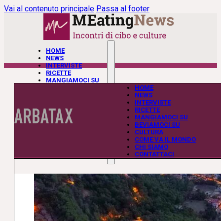
Vai al contenuto principale
Passa al footer
HOME
NEWS
INTERVISTE
RICETTE
MANGIAMOCI SU
BEVIAMOCI SU
HOME
CULTURA
NEWS
COME VA IL MONDO
INTERVISTE
ARBATAX
CHI SIAMO
RICETTE
CONTATTACI
MANGIAMOCI SU
BEVIAMOCI SU
CULTURA
COME VA IL MONDO
CHI SIAMO
CONTATTACI