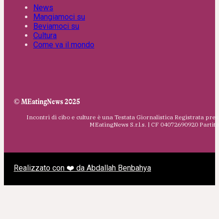
News
Mangiamoci su
Beviamoci su
Cultura
Come va il mondo
© MEatingNews 2025
Incontri di cibo e culture è una Testata Giornalistica Registrata pres
MEatingNews S.r.l.s. | CF 04072690920 Parti
Realizzato con ❤️ da Abdallah Benbahya