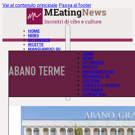
Vai al contenuto principale
Passa al footer
HOME
NEWS
INTERVISTE
RICETTE
MANGIAMOCI SU
BEVIAMOCI SU
HOME
CULTURA
NEWS
COME VA IL MONDO
INTERVISTE
ABANO TERME
CHI SIAMO
RICETTE
CONTATTACI
MANGIAMOCI SU
BEVIAMOCI SU
CULTURA
COME VA IL MONDO
CHI SIAMO
CONTATTACI