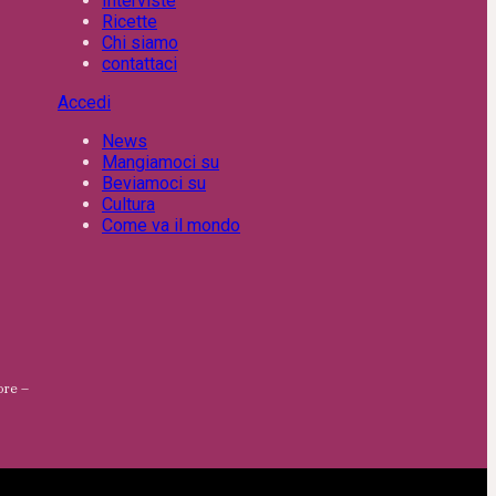
Interviste
Ricette
Chi siamo
contattaci
Accedi
News
Mangiamoci su
Beviamoci su
Cultura
Come va il mondo
ore –