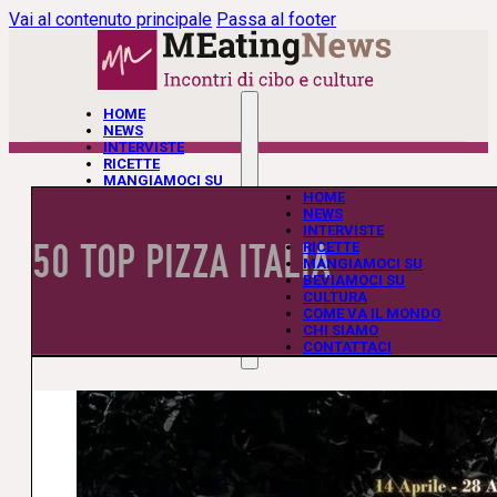
Vai al contenuto principale
Passa al footer
HOME
NEWS
INTERVISTE
RICETTE
MANGIAMOCI SU
BEVIAMOCI SU
HOME
CULTURA
NEWS
COME VA IL MONDO
INTERVISTE
50 TOP PIZZA ITALIA
CHI SIAMO
RICETTE
CONTATTACI
MANGIAMOCI SU
BEVIAMOCI SU
CULTURA
COME VA IL MONDO
CHI SIAMO
CONTATTACI