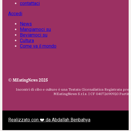
contattaci
Accedi
News
Mangiamoci su
Beviamoci su
Cultura
Come va il mondo
© MEatingNews 2025
Incontri di cibo e culture è una Testata Giornalistica Registrata pres
MEatingNews S.r.l.s. | CF 04072690920 Parti
Realizzato con ❤️ da Abdallah Benbahya