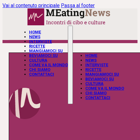
Vai al contenuto principale
Passa al footer
HOME
NEWS
INTERVISTE
RICETTE
MANGIAMOCI SU
BEVIAMOCI SU
HOME
CULTURA
NEWS
COME VA IL MONDO
INTERVISTE
CHI SIAMO
RICETTE
CONTATTACI
MANGIAMOCI SU
BEVIAMOCI SU
CULTURA
COME VA IL MONDO
CHI SIAMO
CONTATTACI