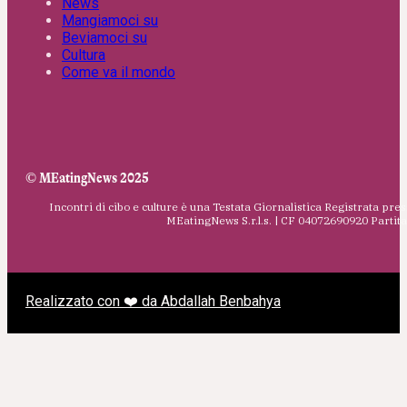
News
Mangiamoci su
Beviamoci su
Cultura
Come va il mondo
© MEatingNews 2025
Incontri di cibo e culture è una Testata Giornalistica Registrata pres
MEatingNews S.r.l.s. | CF 04072690920 Parti
Realizzato con ❤️ da Abdallah Benbahya